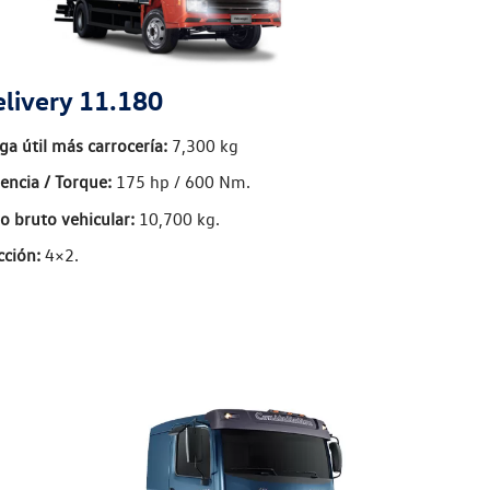
livery 11.180
ga útil más carrocería:
7,300 kg
encia / Torque:
175 hp / 600 Nm.
o bruto vehicular:
10,700 kg.
cción:
4×2.