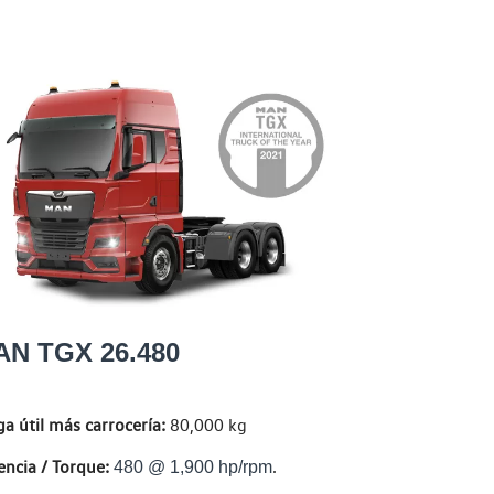
N TGX 26.480
a útil más carrocería:
80,000 kg
encia / Torque:
.
480 @ 1,900 hp/rpm