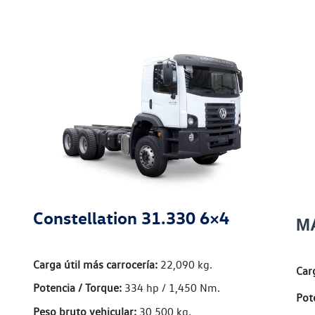
Constellation 31.330 6×4
MA
Carga útil más carrocería:
22,090 kg.
Carg
Potencia / Torque:
334 hp / 1,450 Nm.
Pot
Peso bruto vehicular:
30,500 kg.