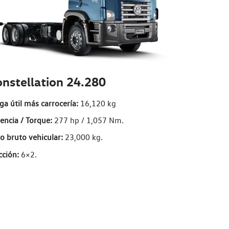
nstellation 24.280
ga útil más carrocería:
16,120 kg
encia / Torque:
277 hp / 1,057 Nm.
o bruto vehicular:
23,000 kg.
cción:
6×2.